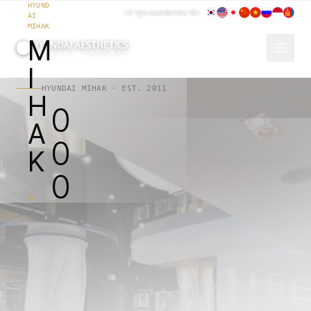
คลินิกศัลยกรรมความงาม Hyundai | คลินิกศัลยกรรมกังนัม (ตา·จม
HYUND
เข้าสู่ระบบ
สมัครสมาชิก
AI
MIHAK
M
I
HYUNDAI MIHAK · EST. 2011
H
0
A
0
K
0
.
ค
ค
ม
พ
ม
ม
อ
ว
า
ว
า
า
ร
ง
เ