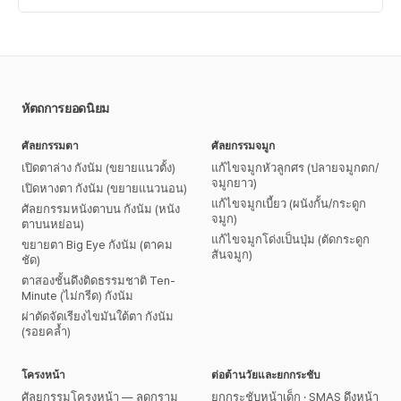
ละเอียด
หัตถการยอดนิยม
ศัลยกรรมตา
ศัลยกรรมจมูก
เปิดตาล่าง กังนัม (ขยายแนวตั้ง)
แก้ไขจมูกหัวลูกศร (ปลายจมูกตก/
จมูกยาว)
เปิดหางตา กังนัม (ขยายแนวนอน)
แก้ไขจมูกเบี้ยว (ผนังกั้น/กระดูก
ศัลยกรรมหนังตาบน กังนัม (หนัง
จมูก)
ตาบนหย่อน)
แก้ไขจมูกโด่งเป็นปุ่ม (ตัดกระดูก
ขยายตา Big Eye กังนัม (ตาคม
สันจมูก)
ชัด)
ตาสองชั้นดึงติดธรรมชาติ Ten-
Minute (ไม่กรีด) กังนัม
ผ่าตัดจัดเรียงไขมันใต้ตา กังนัม
(รอยคล้ำ)
โครงหน้า
ต่อต้านวัยและยกกระชับ
ศัลยกรรมโครงหน้า — ลดกราม
ยกกระชับหน้าเด็ก · SMAS ดึงหน้า