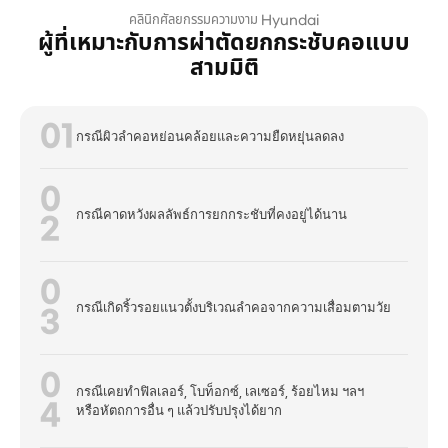
คลินิกศัลยกรรมความงาม Hyundai
ผู้ที่เหมาะกับการผ่าตัดยกกระชับคอแบบ
สามมิติ
01
กรณีผิวลำคอหย่อนคล้อยและความยืดหยุ่นลดลง
0
กรณีคาดหวังผลลัพธ์การยกกระชับที่คงอยู่ได้นาน
2
0
กรณีเกิดริ้วรอยแนวตั้งบริเวณลำคอจากความเสื่อมตามวัย
3
0
กรณีเคยทำฟิลเลอร์, โบท็อกซ์, เลเซอร์, ร้อยไหม ฯลฯ
4
หรือหัตถการอื่น ๆ แล้วปรับปรุงได้ยาก