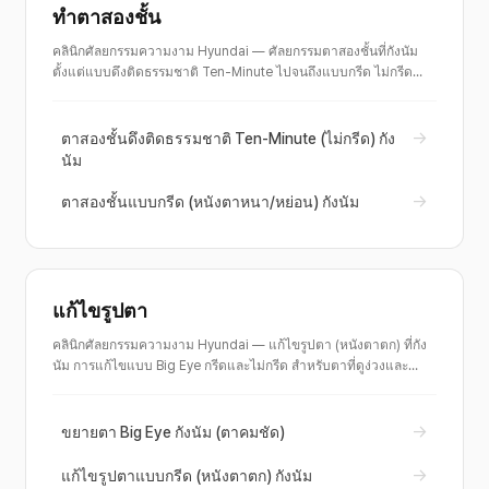
ทำตาสองชั้น
คลินิกศัลยกรรมความงาม Hyundai — ศัลยกรรมตาสองชั้นที่กังนัม
ตั้งแต่แบบดึงติดธรรมชาติ Ten-Minute ไปจนถึงแบบกรีด ไม่กรีด
และฝังไหม ออกแบบให้เข้ากับรูปตาและเส้นตา พร้อมแผนเฉพาะ
สำหรับหนังตาหนาหรือหย่อน และคำปรึกษาก่อน/หลังและค่าใช้จ่าย
→
ตาสองชั้นดึงติดธรรมชาติ Ten-Minute (ไม่กรีด) กัง
นัม
→
ตาสองชั้นแบบกรีด (หนังตาหนา/หย่อน) กังนัม
แก้ไขรูปตา
คลินิกศัลยกรรมความงาม Hyundai — แก้ไขรูปตา (หนังตาตก) ที่กัง
นัม การแก้ไขแบบ Big Eye กรีดและไม่กรีด สำหรับตาที่ดูง่วงและ
อึดอัด โดยอิงกล้ามเนื้อยกหนังตาและกล้ามเนื้อ Müller วินิจฉัยหนังตา
ตก พร้อมคำปรึกษาก่อน/หลังและค่าใช้จ่าย
→
ขยายตา Big Eye กังนัม (ตาคมชัด)
→
แก้ไขรูปตาแบบกรีด (หนังตาตก) กังนัม