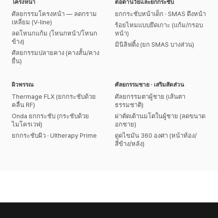
โครงหน้า
ต่อต้านวัยและยกกระชับ
ศัลยกรรมโครงหน้า — ลดกราม
ยกกระชับหน้าเด็ก · SMAS ดึงหน้า
เหลี่ยม (V-line)
ร้อยไหมแบบยึดเกาะ (แก้ม/กรอบ
ลดโหนกแก้ม (โหนกหน้า/โหนก
หน้า)
ข้าง)
มินิลิฟติ้ง (ยก SMAS บางส่วน)
ศัลยกรรมปลายคาง (คางสั้น/คาง
ยื่น)
ผิวพรรณ
ศัลยกรรมชาย · เสริมสัดส่วน
Thermage FLX (ยกกระชับด้วย
ศัลยกรรมตาผู้ชาย (เส้นตา
คลื่น RF)
ธรรมชาติ)
Onda ยกกระชับ (กระชับด้วย
ผ่าตัดเต้านมโตในผู้ชาย (ลดขนาด
ไมโครเวฟ)
อกชาย)
ยกกระชับผิว · Ultherapy Prime
ดูดไขมัน 360 องศา (หน้าท้อง/
สีข้าง/หลัง)