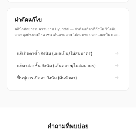
ผ่าตัดแก้ไข
คลินิกศัลยกรรมความงาม Hyundai — ผ่าตัดแก้ตาที่กังนัม วินิจฉัย
สาเหตุอย่างละเอียด เช่น เส้นตาคลาย ไม่สมมาตร รอยแผลเป็น และ
การฟื้นฟูการเปิดตา เพื่อแก้ไขใหม่อย่างเป็นธรรมชาติ คำปรึกษา
สำหรับตาไส้กรอกหรือเส้นตาหาย
→
แก้เปิดตาซ้ำ กังนัม (แผลเป็น/ไม่สมมาตร)
→
แก้ตาสองชั้น กังนัม (เส้นคลาย/ไม่สมมาตร)
→
ฟื้นฟูการเปิดตา กังนัม (คืนหัวตา)
คำถามที่พบบ่อย