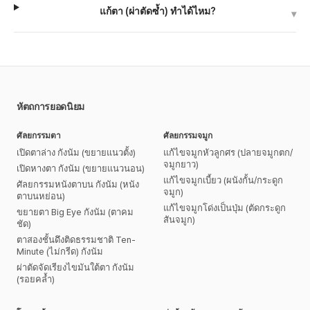
แก้ตา (ผ่าตัดซ้ำ) ทำได้ไหม?
▾
หัตถการยอดนิยม
ศัลยกรรมตา
ศัลยกรรมจมูก
เปิดตาล่าง กังนัม (ขยายแนวตั้ง)
แก้ไขจมูกหัวลูกศร (ปลายจมูกตก/
จมูกยาว)
เปิดหางตา กังนัม (ขยายแนวนอน)
แก้ไขจมูกเบี้ยว (ผนังกั้น/กระดูก
ศัลยกรรมหนังตาบน กังนัม (หนัง
จมูก)
ตาบนหย่อน)
แก้ไขจมูกโด่งเป็นปุ่ม (ตัดกระดูก
ขยายตา Big Eye กังนัม (ตาคม
สันจมูก)
ชัด)
ตาสองชั้นดึงติดธรรมชาติ Ten-
Minute (ไม่กรีด) กังนัม
ผ่าตัดจัดเรียงไขมันใต้ตา กังนัม
(รอยคล้ำ)