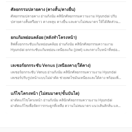
ที่สุด ปรึกษาภาพก่อน-หลังและค่าใช้จ่าย
ศัลยกรรมปลายคาง (คางสั้น/คางยื่น)
ศัลยกรรมปลายคาง ย่านกังนัม คลินิกศัลยกรรมความงาม Hyundai ปรับ
ปลายคางสั้นหรือยาว คางหลุบ คางยื่น และคางไม่สมมาตร ให้ได้สัดส่วน
สมดุลด้วยการเลื่อนและลดปลายคาง ออกแบบแนวโปรไฟล์ด้านข้างเฉพาะ
บุคคล ปรึกษาภาพก่อน-หลังและค่าใช้จ่าย
ยกแก้มหย่อนคล้อย (หลังทำโครงหน้า)
ลิฟติ้งยกกระชับแก้มหย่อนคล้อย ย่านกังนัม คลินิกศัลยกรรมความงาม
Hyundai ยกกระชับแก้มหย่อน เหนียงแก้ม (jowl) และกลางใบหน้าที่หย่อน
คล้อยหลังผ่าตัดปรับโครงหน้าและลดโหนกแก้ม ฟื้นคืนแนวใบหน้าที่เรียบ
เนียน ออกแบบเฉพาะบุคคล ปรึกษาภาพก่อน-หลัง
เลเซอร์ยกกระชับ Venus (เหนียงคาง/ใต้คาง)
เลเซอร์ยกกระชับ Venus ย่านกังนัม คลินิกศัลยกรรมความงาม Hyundai
เลเซอร์ปรับรูปหน้าแบบไม่ผ่าตัด ช่วยลดไขมันเหนียงและใต้คาง พร้อมเพิ่ม
ความกระชับ ออกแบบการจัดแนวกรามและดูแลอาการบวมเฉพาะบุคคล
ปรึกษาผลลัพธ์และค่าใช้จ่าย
แก้ไขโครงหน้า (ไม่สมมาตร/ขั้นบันได)
ผ่าตัดแก้ไขโครงหน้า ย่านกังนัม คลินิกศัลยกรรมความงาม Hyundai
ผ่าตัดแก้ไขเพื่อจัดการกระดูกที่เหลือ ความไม่สมมาตร แนวเส้นลักลั่น และ
ผลข้างเคียง ฟื้นคืนความสมดุล วินิจฉัยการแก้ไขกรามเหลี่ยม โหนกแก้ม
และปลายคาง พร้อมปรึกษาภาพก่อน-หลัง