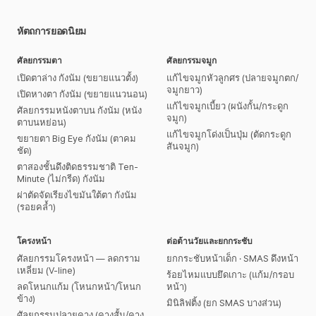
หัตถการยอดนิยม
ศัลยกรรมตา
ศัลยกรรมจมูก
เปิดตาล่าง กังนัม (ขยายแนวตั้ง)
แก้ไขจมูกหัวลูกศร (ปลายจมูกตก/
จมูกยาว)
เปิดหางตา กังนัม (ขยายแนวนอน)
แก้ไขจมูกเบี้ยว (ผนังกั้น/กระดูก
ศัลยกรรมหนังตาบน กังนัม (หนัง
จมูก)
ตาบนหย่อน)
แก้ไขจมูกโด่งเป็นปุ่ม (ตัดกระดูก
ขยายตา Big Eye กังนัม (ตาคม
สันจมูก)
ชัด)
ตาสองชั้นดึงติดธรรมชาติ Ten-
Minute (ไม่กรีด) กังนัม
ผ่าตัดจัดเรียงไขมันใต้ตา กังนัม
(รอยคล้ำ)
โครงหน้า
ต่อต้านวัยและยกกระชับ
ศัลยกรรมโครงหน้า — ลดกราม
ยกกระชับหน้าเด็ก · SMAS ดึงหน้า
เหลี่ยม (V-line)
ร้อยไหมแบบยึดเกาะ (แก้ม/กรอบ
ลดโหนกแก้ม (โหนกหน้า/โหนก
หน้า)
ข้าง)
มินิลิฟติ้ง (ยก SMAS บางส่วน)
ศัลยกรรมปลายคาง (คางสั้น/คาง