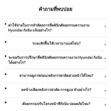
ปรับรูปปากที่เคยดูเหมือนคางสั้นหรือปากยื่นให้ดีขึ้น
แผลในช่องปาก ไร้รอยแผลเป็น
คำถามที่พบบ่อย
ช่วยให้เส้นใบหน้าด้านข้างดูโดดเด่นยิ่งขึ้น
สร้างเอฟเฟกต์ V-line ให้ใบหน้าที่สั้นและทู่
ค่าใช้จ่ายในการทำหัตถการที่คลินิกศัลยกรรมความงาม
ให้ผลลัพธ์ถาวรที่แตกต่างจากฟิลเลอร์และการปลูกถ่ายไขมัน
▾
Hyundai กังนัม แจ้งอย่างไร?
แนวคางเรียวสวยโดยไม่ต้องตัดกระดูก
ระยะพักฟื้นใช้เวลานานแค่ไหน?
▾
จะขอรับการปรึกษาที่คลินิกศัลยกรรมความงาม Hyundai กังนัม
▾
ได้อย่างไร?
สามารถดูภาพก่อน/หลังการผ่าตัดล่วงหน้าได้ไหม?
▾
ผลข้างเคียงหลังการผ่าตัด·การดูแล ทำอย่างไร?
▾
ศัลยกรรมปรับโครงหน้าที่กังนัม ปลอดภัยไหม?
▾