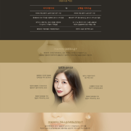
ลักษณะเด่นของการผ่าตัดหน้าผาก
การปลูกถ่ายไขมันตนเอง vs การผ่าตัดหน้าผากด้วยวัสดุเสริม
การปลูกถ่ายไขมันตนเอง: แนะนำสำหรับกรณีที่หน้าผากยุบไม่มา
การปลูกถ่ายไขมันตนเอง: ใช้วิธีฉีดโดยไม่ต้องผ่าตัดเปิดแผล จึงแ
การผ่าตัดโหนกแก้มด้านหน้าเฉพาะของ Hyundai?
การปลูกถ่ายไขมันตนเอง: ใช้ไขมันส่วนเกินจากต้นขาหรือหน้าท้อ
ที่ศูนย์ศัลยกรรมโครงหน้า Hyundai เราใช้การปลูกถ่ายไขมันตนเอ
การปลูกถ่ายไขมันตนเอง: ช่วยให้ได้ผลของการดูดไขมันจากการน
วัสดุเสริมสำหรับหน้าผากที่ยุบเว้า เพื่อสร้างใบหน้าที่มีวอลลุ่ม มีม
การผ่าตัดหน้าผากด้วยวัสดุเสริม: แนะนำสำหรับกรณีที่หน้าผากยุ
การผ่าตัดหน้าผากด้วยวัสดุเสริม: เปิดแผลด้านหลังแนวไรผม จึงแ
การผ่าตัดหน้าผากด้วยวัสดุเสริม: ใช้ 3D-CT จำลองโครงสร้างหน้
การผ่าตัดหน้าผากด้วยวัสดุเสริม: ให้ผลลัพธ์ถาวรด้วยการทำเพียงคร
ผลลัพธ์ของการผ่าตัดโหนกแก้มด้านหน้า
ช่วยเพิ่มมิติให้ใบหน้าที่แบนราบและขาดวอลลุ่ม ทำให้ดูอ่อนเยาว์
เพิ่มวอลลุ่มบริเวณโหนกแก้มด้านหน้าเพื่อเบี่ยงจุดสนใจ ทำให้โหน