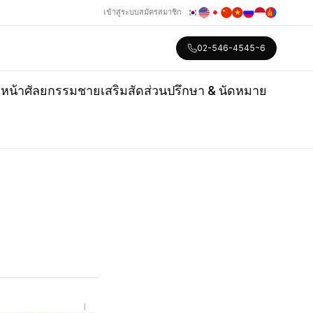
เข้าสู่ระบบ
สมัครสมาชิก
02-546-4545~6
หน้า
ศัลยกรรมชาย
เสริมสัดส่วน
ปรึกษา & นัดหมาย