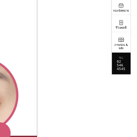
จองนัดหมาย
รีวิวเซลฟี่
ภาพก่อน &
หลัง
TEL
02
546
4545