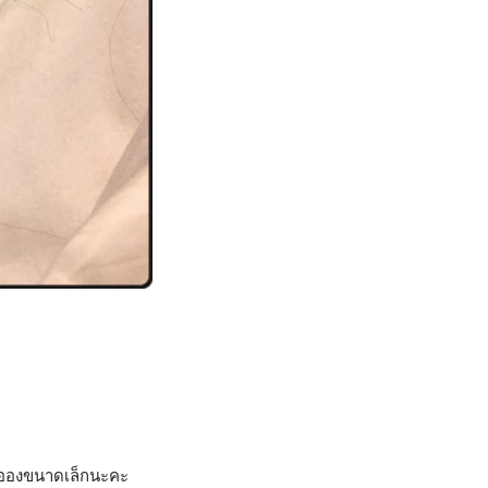
นละอองขนาดเล็กนะคะ