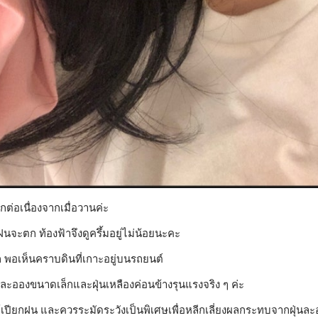
ต่อเนื่องจากเมื่อวานค่ะ
ฝนจะตก ท้องฟ้าจึงดูครึ้มอยู่ไม่น้อยนะคะ
 พอเห็นคราบดินที่เกาะอยู่บนรถยนต์
้ฝุ่นละอองขนาดเล็กและฝุ่นเหลืองค่อนข้างรุนแรงจริง ๆ ค่ะ
ให้เปียกฝน และควรระมัดระวังเป็นพิเศษเพื่อหลีกเลี่ยงผลกระทบจากฝุ่