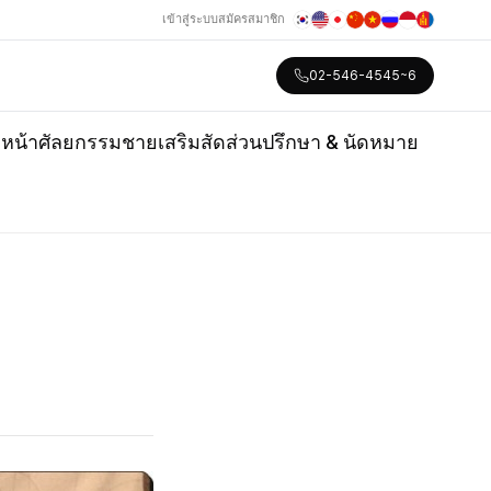
เข้าสู่ระบบ
สมัครสมาชิก
02-546-4545~6
หน้า
ศัลยกรรมชาย
เสริมสัดส่วน
ปรึกษา & นัดหมาย