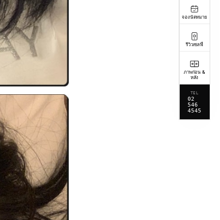
จองนัดหมาย
รีวิวเซลฟี่
ภาพก่อน &
หลัง
TEL
02
546
4545