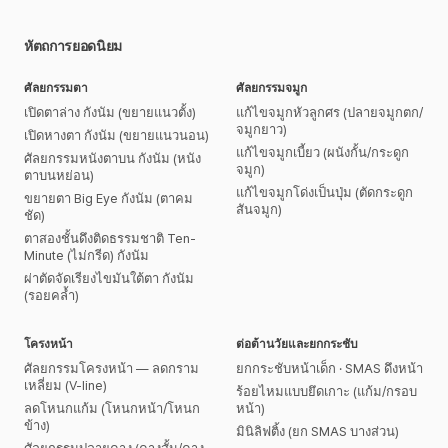
หัตถการยอดนิยม
ศัลยกรรมตา
ศัลยกรรมจมูก
เปิดตาล่าง กังนัม (ขยายแนวตั้ง)
แก้ไขจมูกหัวลูกศร (ปลายจมูกตก/
จมูกยาว)
เปิดหางตา กังนัม (ขยายแนวนอน)
แก้ไขจมูกเบี้ยว (ผนังกั้น/กระดูก
ศัลยกรรมหนังตาบน กังนัม (หนัง
จมูก)
ตาบนหย่อน)
แก้ไขจมูกโด่งเป็นปุ่ม (ตัดกระดูก
ขยายตา Big Eye กังนัม (ตาคม
สันจมูก)
ชัด)
ตาสองชั้นดึงติดธรรมชาติ Ten-
Minute (ไม่กรีด) กังนัม
ผ่าตัดจัดเรียงไขมันใต้ตา กังนัม
(รอยคล้ำ)
โครงหน้า
ต่อต้านวัยและยกกระชับ
ศัลยกรรมโครงหน้า — ลดกราม
ยกกระชับหน้าเด็ก · SMAS ดึงหน้า
เหลี่ยม (V-line)
ร้อยไหมแบบยึดเกาะ (แก้ม/กรอบ
ลดโหนกแก้ม (โหนกหน้า/โหนก
หน้า)
ข้าง)
มินิลิฟติ้ง (ยก SMAS บางส่วน)