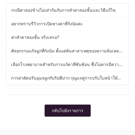
กรณีตาสองข้างไม่เท่ากันกับการทำตาสองชั้นและวิธีแก้ไข
อยากทราบรีวิวการเปิดหางตาที่กังนัมค่ะ
ค่าทำตาสองชั้น จริงเหรอ?
ศัลยกรรมแก้จมูกที่กังนัม ตั้งแต่ค้นหาสาเหตุของความล้มเหลว
ไปจนถึงการเสนอแนวทางแก้ไข
เลือกโรงพยาบาลสำหรับการแก้ตาที่ซับซ้อน ซึ่งไม่ควรมีความ
ผิดพลาด
การผ่าตัดปรับมุมจมูกกับริมฝีปาก กุญแจสู่การปรับใบหน้าให้
สมดุล
กลับไปยังรายการ