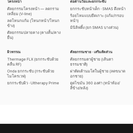
โครงหน้า
ต่อต้านวัยและยกกระชับ
ศัลยกรรมโครงหน้า — ลดกราม
ยกกระชับหน้าเด็ก · SMAS ดึงหน้า
เหลี่ยม (V-line)
ร้อยไหมแบบยึดเกาะ (แก้ม/กรอบ
ลดโหนกแก้ม (โหนกหน้า/โหนก
หน้า)
ข้าง)
มินิลิฟติ้ง (ยก SMAS บางส่วน)
ศัลยกรรมปลายคาง (คางสั้น/คาง
ยื่น)
ผิวพรรณ
ศัลยกรรมชาย · เสริมสัดส่วน
Thermage FLX (ยกกระชับด้วย
ศัลยกรรมตาผู้ชาย (เส้นตา
คลื่น RF)
ธรรมชาติ)
Onda ยกกระชับ (กระชับด้วย
ผ่าตัดเต้านมโตในผู้ชาย (ลดขนาด
ไมโครเวฟ)
อกชาย)
ยกกระชับผิว · Ultherapy Prime
ดูดไขมัน 360 องศา (หน้าท้อง/
สีข้าง/หลัง)