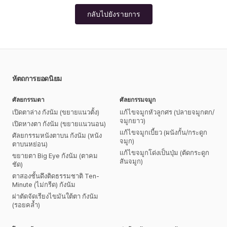
กลับไปยังรายการ
หัตถการยอดนิยม
ศัลยกรรมตา
ศัลยกรรมจมูก
เปิดตาล่าง กังนัม (ขยายแนวตั้ง)
แก้ไขจมูกหัวลูกศร (ปลายจมูกตก/
จมูกยาว)
เปิดหางตา กังนัม (ขยายแนวนอน)
แก้ไขจมูกเบี้ยว (ผนังกั้น/กระดูก
ศัลยกรรมหนังตาบน กังนัม (หนัง
จมูก)
ตาบนหย่อน)
แก้ไขจมูกโด่งเป็นปุ่ม (ตัดกระดูก
ขยายตา Big Eye กังนัม (ตาคม
สันจมูก)
ชัด)
ตาสองชั้นดึงติดธรรมชาติ Ten-
Minute (ไม่กรีด) กังนัม
ผ่าตัดจัดเรียงไขมันใต้ตา กังนัม
(รอยคล้ำ)