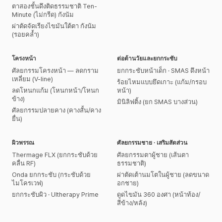
ตาสองชั้นดึงติดธรรมชาติ Ten-
Minute (ไม่กรีด) กังนัม
ผ่าตัดจัดเรียงไขมันใต้ตา กังนัม
(รอยคล้ำ)
โครงหน้า
ต่อต้านวัยและยกกระชับ
ศัลยกรรมโครงหน้า — ลดกราม
ยกกระชับหน้าเด็ก · SMAS ดึงหน้า
เหลี่ยม (V-line)
ร้อยไหมแบบยึดเกาะ (แก้ม/กรอบ
ลดโหนกแก้ม (โหนกหน้า/โหนก
หน้า)
ข้าง)
มินิลิฟติ้ง (ยก SMAS บางส่วน)
ศัลยกรรมปลายคาง (คางสั้น/คาง
ยื่น)
ผิวพรรณ
ศัลยกรรมชาย · เสริมสัดส่วน
Thermage FLX (ยกกระชับด้วย
ศัลยกรรมตาผู้ชาย (เส้นตา
คลื่น RF)
ธรรมชาติ)
Onda ยกกระชับ (กระชับด้วย
ผ่าตัดเต้านมโตในผู้ชาย (ลดขนาด
ไมโครเวฟ)
อกชาย)
ยกกระชับผิว · Ultherapy Prime
ดูดไขมัน 360 องศา (หน้าท้อง/
สีข้าง/หลัง)