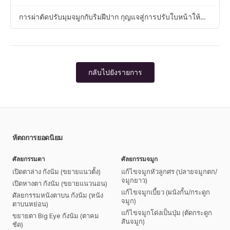
ผิดพลาด
การผ่าตัดปรับมุมจมูกกับริมฝีปาก กุญแจสู่การปรับใบหน้าให้
สมดุล
กลับไปยังรายการ
หัตถการยอดนิยม
ศัลยกรรมตา
ศัลยกรรมจมูก
เปิดตาล่าง กังนัม (ขยายแนวตั้ง)
แก้ไขจมูกหัวลูกศร (ปลายจมูกตก/
จมูกยาว)
เปิดหางตา กังนัม (ขยายแนวนอน)
แก้ไขจมูกเบี้ยว (ผนังกั้น/กระดูก
ศัลยกรรมหนังตาบน กังนัม (หนัง
จมูก)
ตาบนหย่อน)
แก้ไขจมูกโด่งเป็นปุ่ม (ตัดกระดูก
ขยายตา Big Eye กังนัม (ตาคม
สันจมูก)
ชัด)