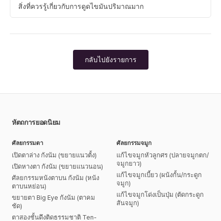
สิ่งที่ควรรู้เกี่ยวกับการดูดไขมันปริมาณมาก
กลับไปยังรายการ
หัตถการยอดนิยม
ศัลยกรรมตา
ศัลยกรรมจมูก
เปิดตาล่าง กังนัม (ขยายแนวตั้ง)
แก้ไขจมูกหัวลูกศร (ปลายจมูกตก/
จมูกยาว)
เปิดหางตา กังนัม (ขยายแนวนอน)
แก้ไขจมูกเบี้ยว (ผนังกั้น/กระดูก
ศัลยกรรมหนังตาบน กังนัม (หนัง
จมูก)
ตาบนหย่อน)
แก้ไขจมูกโด่งเป็นปุ่ม (ตัดกระดูก
ขยายตา Big Eye กังนัม (ตาคม
สันจมูก)
ชัด)
ตาสองชั้นดึงติดธรรมชาติ Ten-