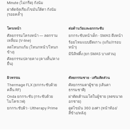
Minute (ไม่กรีด) กังนัม
ผ่าตัดจัดเรียงไขมันใต้ตา กังนัม
(รอยคล้ำ)
โครงหน้า
ต่อต้านวัยและยกกระชับ
ศัลยกรรมโครงหน้า — ลดกราม
ยกกระชับหน้าเด็ก · SMAS ดึงหน้า
เหลี่ยม (V-line)
ร้อยไหมแบบยึดเกาะ (แก้ม/กรอบ
ลดโหนกแก้ม (โหนกหน้า/โหนก
หน้า)
ข้าง)
มินิลิฟติ้ง (ยก SMAS บางส่วน)
ศัลยกรรมปลายคาง (คางสั้น/คาง
ยื่น)
ผิวพรรณ
ศัลยกรรมชาย · เสริมสัดส่วน
Thermage FLX (ยกกระชับด้วย
ศัลยกรรมตาผู้ชาย (เส้นตา
คลื่น RF)
ธรรมชาติ)
Onda ยกกระชับ (กระชับด้วย
ผ่าตัดเต้านมโตในผู้ชาย (ลดขนาด
ไมโครเวฟ)
อกชาย)
ยกกระชับผิว · Ultherapy Prime
ดูดไขมัน 360 องศา (หน้าท้อง/
สีข้าง/หลัง)