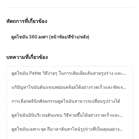
หัตถการที่เกี่ยวข้อง
ดูดไขมัน 360 องศา (หน้าท้อง/สีข้าง/หลัง)
บทความที่เกี่ยวข้อง
ดูดไขมัน Petite วิธีง่ายๆ ในการเติมเต็มเส้นสายรูปร่าง และ
จบความกังวลได้ภายในวันเดียว
แก้ปัญหาไขมันต้นแขนหย่อนคล้อยได้อย่างรวดเร็วและชัดเจน
ด้วยการดูดไขมันแขน
การเลือกคลินิกศัลยกรรมดูดไขมันสามารถเปลี่ยนรูปร่างได้
ดูดไขมันมินิบริเวณต้นแขน วิธีสวยขึ้นได้อย่างรวดเร็วและ
ปลอดภัย
ดูดไขมันเฉพาะจุด ถึงเวลาค้นหาไลน์รูปร่างที่เป็นคุณอย่าง
แท้จริง