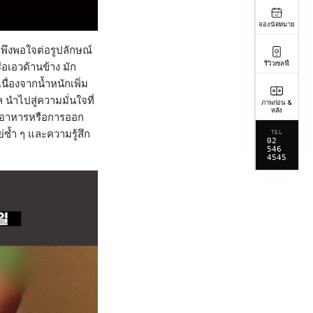
จองนัดหมาย
มพึงพอใจต่อรูปลักษณ์
รีวิวเซลฟี่
อเอวด้านข้าง มัก
นื่องจากน้ำหนักเพิ่ม
 นำไปสู่ความมั่นใจที่
ภาพก่อน &
หลัง
ุมอาหารหรือการออก
ซ้ำ ๆ และความรู้สึก
TEL
02
546
4545