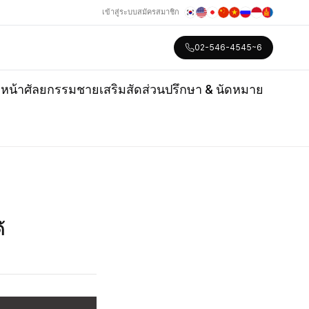
เข้าสู่ระบบ
สมัครสมาชิก
02-546-4545~6
หน้า
ศัลยกรรมชาย
เสริมสัดส่วน
ปรึกษา & นัดหมาย
้