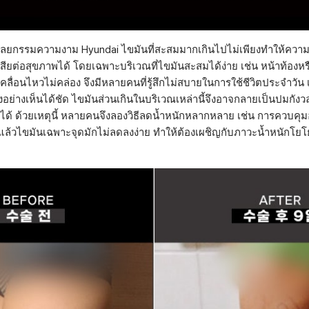
่คือศัลยกรรมความงาม Hyundai ไขมันที่สะสมมากเกินไปไม่เพียงทำให้ควา
สียต่อสุขภาพได้ โดยเฉพาะบริเวณที่ไขมันสะสมได้ง่าย เช่น หน้าท้องหรื
เคลื่อนไหวไม่คล่อง จึงมีหลายคนที่รู้สึกไม่สบายในการใช้ชีวิตประจำวัน เ
งอย่างเห็นได้ชัด ไขมันส่วนเกินในบริเวณเหล่านี้จึงอาจกลายเป็นปมกังวล
ด้ ด้วยเหตุนี้ หลายคนจึงลองวิธีลดน้ำหนักหลากหลาย เช่น การควบค
ล้วไขมันเฉพาะจุดมักไม่ลดลงง่าย ทำให้ต้องเผชิญกับภาวะน้ำหนักโยโย่