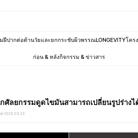
ิมฝีปาก
ต่อต้านวัยและยกกระชับ
ผิวพรรณ
LONGEVITY
โครง
ก่อน & หลัง
กิจกรรม & ข่าวสาร
ิกศัลยกรรมดูดไขมันสามารถเปลี่ยนรูปร่างได
ai
·
2025.03.23