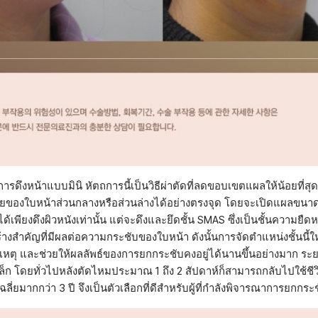
การดึงหน้าแบบมินิ หัตถการนี้เป็นวิธีผ่าตัดที่ลดขอบเขตแผลให้น้อยที่สุ
ของใบหน้าส่วนกลางหรือส่วนล่างได้อย่างตรงจุด โดยจะเปิดแผลขนาดเ
เพียงดึงผิวหนังเท่านั้น แต่จะดึงและยึดชั้น SMAS ซึ่งเป็นชั้นความยืดหย
้างสำคัญที่มีผลต่อความกระชับของใบหน้า ดังนั้นการจัดตำแหน่งชั้นนี้
หตุ และช่วยให้ผลลัพธ์ของการยกกระชับคงอยู่ได้นานขึ้นอย่างมาก ระยะพ
ล็ก โดยทั่วไปหลังตัดไหมประมาณ 1 ถึง 2 สัปดาห์ก็สามารถกลับไปใช้ชี
ลี่ยมากกว่า 3 ปี จึงเป็นตัวเลือกที่ดีสำหรับผู้ที่กำลังพิจารณาการยกกระ