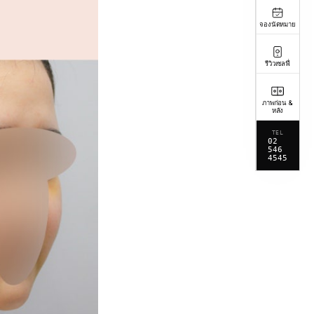
จองนัดหมาย
รีวิวเซลฟี่
ภาพก่อน &
หลัง
TEL
02
546
4545