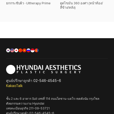
ยกกระชับผิว · Ultherapy Prime
ดูดไขมัน 360 องศา (หน้าท้อง/
สีข้าง/หลัง)
ศูนย์ปรึกษาลูกค้า
02-546-4545~6
KakaoTalk
ชั้น 2 และ 6 อาคาร Suil เลขที่ 114 ถนนโดซาน-แดโร เขตคังนัม กรุงโซล
ศัลยกรรมความงาม Hyundai
เลขทะเบียนธุรกิจ
211-09-53721
ศูนย์ปรึกษาลูกค้า
02-546-4545~6