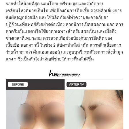
รอยช้ำให้น้อยที่สุด นอนโดยยกศีรษะสูง และจำกัดการ
เคลื่อนไหวที่มากเกินไป เพื่อป้องกันการติดเชื้อ ควรหลีกเลี่ยงการ
สัมผัสจมูกด้วยมือ และใช้ผลิตภัณฑ์ทำความสะอาดกับยา
ปฏิชีวนะที่แพทย์สั่งอย่างต่อเนื่อง หากมีการเปิดแผลภายนอก ควร
ทาครีมกันแดดหรือใช้ยาทาเฉพาะสำหรับแผลเป็น และเมื่อถึง
ช่วงเวลาที่เหมาะสม ควรนวดเพื่อช่วยป้องกันการยึดติดของ
เนื้อเยื่อ นอกจากนี้ ในช่วง 2 สัปดาห์หลังผ่าตัด ควรหลีกเลี่ยงการ
ว่ายน้ำ ซาวน่า ดื่มแอลกอฮอล์ และสูบบุหรี่ รวมถึงงดการสั่งน้ำมูก
แรง ๆ ซึ่งเป็นหัวใจสำคัญที่ช่วยให้การฟื้นตัวดีขึ้น