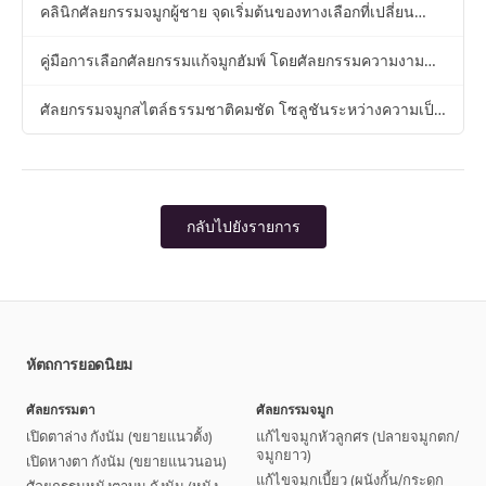
คลินิกศัลยกรรมจมูกผู้ชาย จุดเริ่มต้นของทางเลือกที่เปลี่ยน
ความประทับใจแรก
คู่มือการเลือกศัลยกรรมแก้จมูกฮัมพ์ โดยศัลยกรรมความงาม
Hyundai
ศัลยกรรมจมูกสไตล์ธรรมชาติคมชัด โซลูชันระหว่างความเป็น
ธรรมชาติกับความโดดเด่นชัดเจน
กลับไปยังรายการ
หัตถการยอดนิยม
ศัลยกรรมตา
ศัลยกรรมจมูก
เปิดตาล่าง กังนัม (ขยายแนวตั้ง)
แก้ไขจมูกหัวลูกศร (ปลายจมูกตก/
จมูกยาว)
เปิดหางตา กังนัม (ขยายแนวนอน)
แก้ไขจมูกเบี้ยว (ผนังกั้น/กระดูก