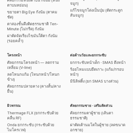
ศัลยกรรมหนังตาบน กังนัม (หนัง
จมูก)
ตาบนหย่อน)
แก้ไขจมูกโด่งเป็นปุ่ม (ตัดกระดูก
ขยายตา Big Eye กังนัม (ตาคม
สันจมูก)
ชัด)
ตาสองชั้นดึงติดธรรมชาติ Ten-
Minute (ไม่กรีด) กังนัม
ผ่าตัดจัดเรียงไขมันใต้ตา กังนัม
(รอยคล้ำ)
โครงหน้า
ต่อต้านวัยและยกกระชับ
ศัลยกรรมโครงหน้า — ลดกราม
ยกกระชับหน้าเด็ก · SMAS ดึงหน้า
เหลี่ยม (V-line)
ร้อยไหมแบบยึดเกาะ (แก้ม/กรอบ
ลดโหนกแก้ม (โหนกหน้า/โหนก
หน้า)
ข้าง)
มินิลิฟติ้ง (ยก SMAS บางส่วน)
ศัลยกรรมปลายคาง (คางสั้น/คาง
ยื่น)
ผิวพรรณ
ศัลยกรรมชาย · เสริมสัดส่วน
Thermage FLX (ยกกระชับด้วย
ศัลยกรรมตาผู้ชาย (เส้นตา
คลื่น RF)
ธรรมชาติ)
Onda ยกกระชับ (กระชับด้วย
ผ่าตัดเต้านมโตในผู้ชาย (ลดขนาด
ไมโครเวฟ)
อกชาย)