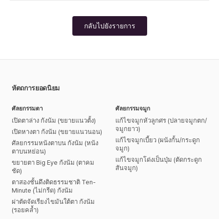
กลับไปยังรายการ
หัตถการยอดนิยม
ศัลยกรรมตา
ศัลยกรรมจมูก
เปิดตาล่าง กังนัม (ขยายแนวตั้ง)
แก้ไขจมูกหัวลูกศร (ปลายจมูกตก/
จมูกยาว)
เปิดหางตา กังนัม (ขยายแนวนอน)
แก้ไขจมูกเบี้ยว (ผนังกั้น/กระดูก
ศัลยกรรมหนังตาบน กังนัม (หนัง
จมูก)
ตาบนหย่อน)
แก้ไขจมูกโด่งเป็นปุ่ม (ตัดกระดูก
ขยายตา Big Eye กังนัม (ตาคม
สันจมูก)
ชัด)
ตาสองชั้นดึงติดธรรมชาติ Ten-
Minute (ไม่กรีด) กังนัม
ผ่าตัดจัดเรียงไขมันใต้ตา กังนัม
(รอยคล้ำ)