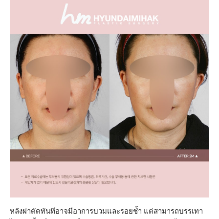
หลังผ่าตัดทันทีอาจมีอาการบวมและรอยช้ำ แต่สามารถบรรเทา