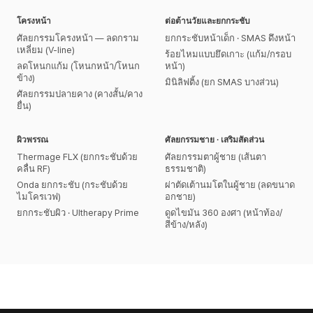
โครงหน้า
ต่อต้านวัยและยกกระชับ
ศัลยกรรมโครงหน้า — ลดกราม
ยกกระชับหน้าเด็ก · SMAS ดึงหน้า
เหลี่ยม (V-line)
ร้อยไหมแบบยึดเกาะ (แก้ม/กรอบ
ลดโหนกแก้ม (โหนกหน้า/โหนก
หน้า)
ข้าง)
มินิลิฟติ้ง (ยก SMAS บางส่วน)
ศัลยกรรมปลายคาง (คางสั้น/คาง
ยื่น)
ผิวพรรณ
ศัลยกรรมชาย · เสริมสัดส่วน
Thermage FLX (ยกกระชับด้วย
ศัลยกรรมตาผู้ชาย (เส้นตา
คลื่น RF)
ธรรมชาติ)
Onda ยกกระชับ (กระชับด้วย
ผ่าตัดเต้านมโตในผู้ชาย (ลดขนาด
ไมโครเวฟ)
อกชาย)
ยกกระชับผิว · Ultherapy Prime
ดูดไขมัน 360 องศา (หน้าท้อง/
สีข้าง/หลัง)