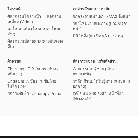
โครงหน้า
ต่อต้านวัยและยกกระชับ
ศัลยกรรมโครงหน้า — ลดกราม
ยกกระชับหน้าเด็ก · SMAS ดึงหน้า
เหลี่ยม (V-line)
ร้อยไหมแบบยึดเกาะ (แก้ม/กรอบ
ลดโหนกแก้ม (โหนกหน้า/โหนก
หน้า)
ข้าง)
มินิลิฟติ้ง (ยก SMAS บางส่วน)
ศัลยกรรมปลายคาง (คางสั้น/คาง
ยื่น)
ผิวพรรณ
ศัลยกรรมชาย · เสริมสัดส่วน
Thermage FLX (ยกกระชับด้วย
ศัลยกรรมตาผู้ชาย (เส้นตา
คลื่น RF)
ธรรมชาติ)
Onda ยกกระชับ (กระชับด้วย
ผ่าตัดเต้านมโตในผู้ชาย (ลดขนาด
ไมโครเวฟ)
อกชาย)
ยกกระชับผิว · Ultherapy Prime
ดูดไขมัน 360 องศา (หน้าท้อง/
สีข้าง/หลัง)