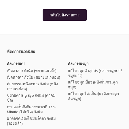
กลับไปยังรายการ
หัตถการยอดนิยม
ศัลยกรรมตา
ศัลยกรรมจมูก
เปิดตาล่าง กังนัม (ขยายแนวตั้ง)
แก้ไขจมูกหัวลูกศร (ปลายจมูกตก/
จมูกยาว)
เปิดหางตา กังนัม (ขยายแนวนอน)
แก้ไขจมูกเบี้ยว (ผนังกั้น/กระดูก
ศัลยกรรมหนังตาบน กังนัม (หนัง
จมูก)
ตาบนหย่อน)
แก้ไขจมูกโด่งเป็นปุ่ม (ตัดกระดูก
ขยายตา Big Eye กังนัม (ตาคม
สันจมูก)
ชัด)
ตาสองชั้นดึงติดธรรมชาติ Ten-
Minute (ไม่กรีด) กังนัม
ผ่าตัดจัดเรียงไขมันใต้ตา กังนัม
(รอยคล้ำ)