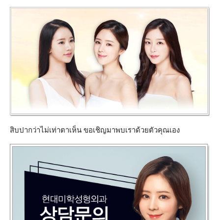
สิบปากว่าไม่เท่าตาเห็น ขอเชิญมาพบเราด้วยตัวคุณเอง