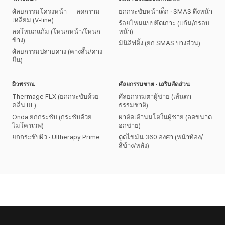
ศัลยกรรมโครงหน้า — ลดกราม
ยกกระชับหน้าเด็ก · SMAS ดึงหน้า
เหลี่ยม (V-line)
ร้อยไหมแบบยึดเกาะ (แก้ม/กรอบ
ลดโหนกแก้ม (โหนกหน้า/โหนก
หน้า)
ข้าง)
มินิลิฟติ้ง (ยก SMAS บางส่วน)
ศัลยกรรมปลายคาง (คางสั้น/คาง
ยื่น)
ผิวพรรณ
ศัลยกรรมชาย · เสริมสัดส่วน
Thermage FLX (ยกกระชับด้วย
ศัลยกรรมตาผู้ชาย (เส้นตา
คลื่น RF)
ธรรมชาติ)
Onda ยกกระชับ (กระชับด้วย
ผ่าตัดเต้านมโตในผู้ชาย (ลดขนาด
ไมโครเวฟ)
อกชาย)
ยกกระชับผิว · Ultherapy Prime
ดูดไขมัน 360 องศา (หน้าท้อง/
สีข้าง/หลัง)