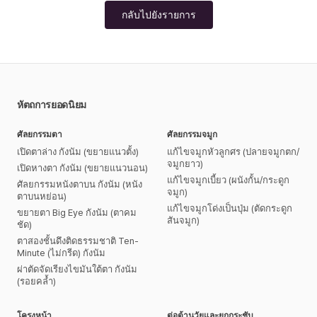
กลับไปยังรายการ
หัตถการยอดนิยม
ศัลยกรรมตา
ศัลยกรรมจมูก
เปิดตาล่าง กังนัม (ขยายแนวตั้ง)
แก้ไขจมูกหัวลูกศร (ปลายจมูกตก/
จมูกยาว)
เปิดหางตา กังนัม (ขยายแนวนอน)
แก้ไขจมูกเบี้ยว (ผนังกั้น/กระดูก
ศัลยกรรมหนังตาบน กังนัม (หนัง
จมูก)
ตาบนหย่อน)
แก้ไขจมูกโด่งเป็นปุ่ม (ตัดกระดูก
ขยายตา Big Eye กังนัม (ตาคม
สันจมูก)
ชัด)
ตาสองชั้นดึงติดธรรมชาติ Ten-
Minute (ไม่กรีด) กังนัม
ผ่าตัดจัดเรียงไขมันใต้ตา กังนัม
(รอยคล้ำ)
โครงหน้า
ต่อต้านวัยและยกกระชับ