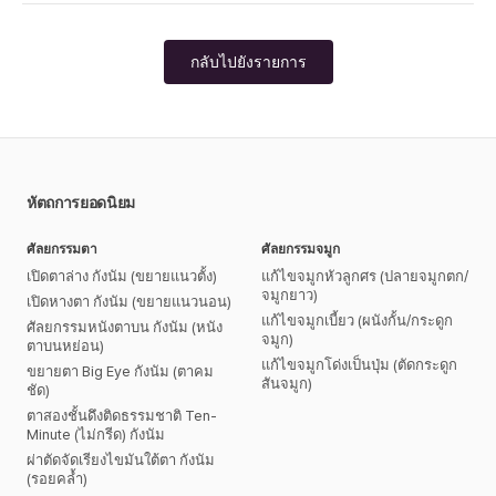
กลับไปยังรายการ
หัตถการยอดนิยม
ศัลยกรรมตา
ศัลยกรรมจมูก
เปิดตาล่าง กังนัม (ขยายแนวตั้ง)
แก้ไขจมูกหัวลูกศร (ปลายจมูกตก/
จมูกยาว)
เปิดหางตา กังนัม (ขยายแนวนอน)
แก้ไขจมูกเบี้ยว (ผนังกั้น/กระดูก
ศัลยกรรมหนังตาบน กังนัม (หนัง
จมูก)
ตาบนหย่อน)
แก้ไขจมูกโด่งเป็นปุ่ม (ตัดกระดูก
ขยายตา Big Eye กังนัม (ตาคม
สันจมูก)
ชัด)
ตาสองชั้นดึงติดธรรมชาติ Ten-
Minute (ไม่กรีด) กังนัม
ผ่าตัดจัดเรียงไขมันใต้ตา กังนัม
(รอยคล้ำ)