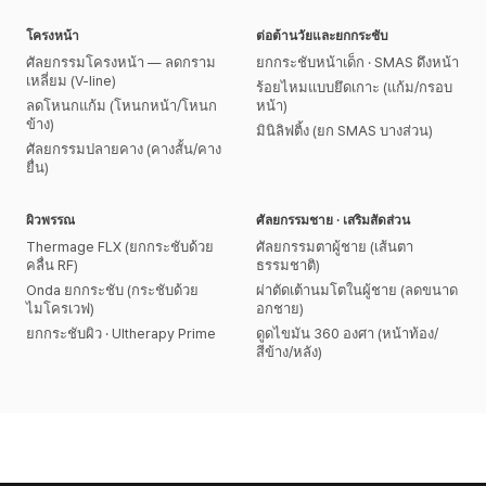
โครงหน้า
ต่อต้านวัยและยกกระชับ
ศัลยกรรมโครงหน้า — ลดกราม
ยกกระชับหน้าเด็ก · SMAS ดึงหน้า
เหลี่ยม (V-line)
ร้อยไหมแบบยึดเกาะ (แก้ม/กรอบ
ลดโหนกแก้ม (โหนกหน้า/โหนก
หน้า)
ข้าง)
มินิลิฟติ้ง (ยก SMAS บางส่วน)
ศัลยกรรมปลายคาง (คางสั้น/คาง
ยื่น)
ผิวพรรณ
ศัลยกรรมชาย · เสริมสัดส่วน
Thermage FLX (ยกกระชับด้วย
ศัลยกรรมตาผู้ชาย (เส้นตา
คลื่น RF)
ธรรมชาติ)
Onda ยกกระชับ (กระชับด้วย
ผ่าตัดเต้านมโตในผู้ชาย (ลดขนาด
ไมโครเวฟ)
อกชาย)
ยกกระชับผิว · Ultherapy Prime
ดูดไขมัน 360 องศา (หน้าท้อง/
สีข้าง/หลัง)