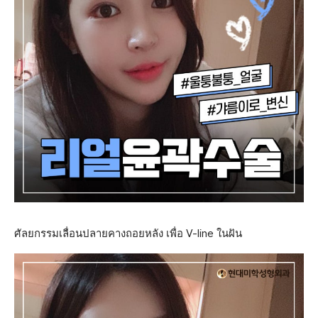
ศัลยกรรมเลื่อนปลายคางถอยหลัง เพื่อ V-line ในฝัน