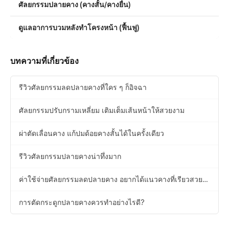
ศัลยกรรมปลายคาง (คางสั้น/คางยื่น)
ดูแลอาการบวมหลังทำโครงหน้า (ฟื้นฟู)
บทความที่เกี่ยวข้อง
รีวิวศัลยกรรมลดปลายคางที่ใคร ๆ ก็อิจฉา
ศัลยกรรมปรับกรามเหลี่ยม เติมเต็มเส้นหน้าให้สวยงาม
ผ่าตัดเลื่อนคาง แก้ปมด้อยคางสั้นได้ในครั้งเดียว
รีวิวศัลยกรรมปลายคางน่าทึ่งมาก
ค่าใช้จ่ายศัลยกรรมลดปลายคาง อยากได้แนวคางที่เรียวสวย
ไหม?
การตัดกระดูกปลายคางควรทำอย่างไรดี?