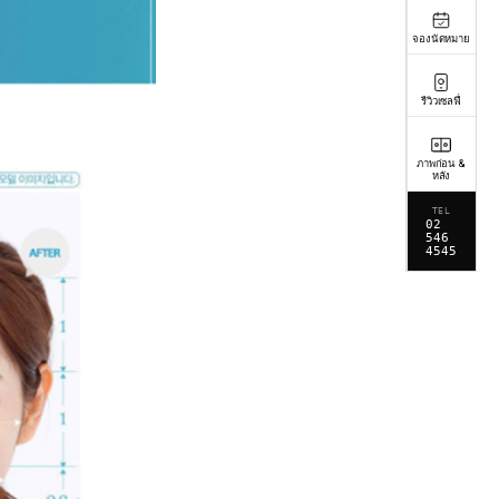
จองนัดหมาย
รีวิวเซลฟี่
ภาพก่อน &
หลัง
TEL
02
546
4545