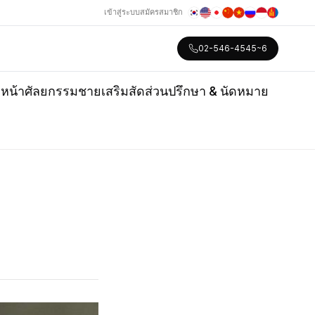
เข้าสู่ระบบ
สมัครสมาชิก
02-546-4545~6
หน้า
ศัลยกรรมชาย
เสริมสัดส่วน
ปรึกษา & นัดหมาย