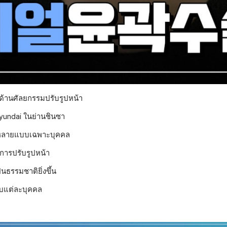
ในด้านศัลยกรรมปรับรูปหน้า
undai ในย่านชินซา
กหลายแบบเฉพาะบุคคล
การปรับรูปหน้า
็นธรรมชาติยิ่งขึ้น
ับแต่ละบุคคล