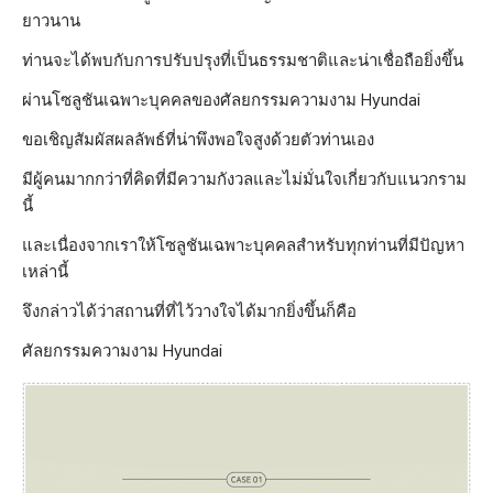
ยาวนาน
ท่านจะได้พบกับการปรับปรุงที่เป็นธรรมชาติและน่าเชื่อถือยิ่งขึ้น
ผ่านโซลูชันเฉพาะบุคคลของศัลยกรรมความงาม Hyundai
ขอเชิญสัมผัสผลลัพธ์ที่น่าพึงพอใจสูงด้วยตัวท่านเอง
มีผู้คนมากกว่าที่คิดที่มีความกังวลและไม่มั่นใจเกี่ยวกับแนวกราม
นี้
และเนื่องจากเราให้โซลูชันเฉพาะบุคคลสำหรับทุกท่านที่มีปัญหา
เหล่านี้
จึงกล่าวได้ว่าสถานที่ที่ไว้วางใจได้มากยิ่งขึ้นก็คือ
ศัลยกรรมความงาม Hyundai