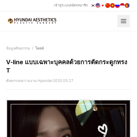
เข้าสู่ระบบ
สมัครสมาชิก
ข้อมูลศัลยกรรม
/
โพสต์
V-line แบบเฉพาะบุคคลด้วยการตัดกระดูกทรง
T
ศัลยกรรมความงาม Hyundai
·
2020.05.27