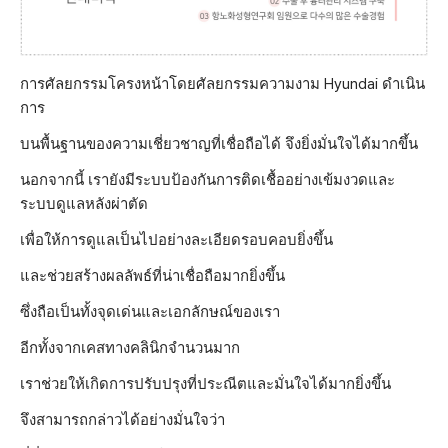
การศัลยกรรมโครงหน้าโดยศัลยกรรมความงาม Hyundai ดำเนิน
การ
บนพื้นฐานของความเชี่ยวชาญที่เชื่อถือได้ จึงยิ่งมั่นใจได้มากขึ้น
นอกจากนี้ เรายังมีระบบป้องกันการติดเชื้ออย่างเข้มงวดและ
ระบบดูแลหลังผ่าตัด
เพื่อให้การดูแลเป็นไปอย่างละเอียดรอบคอบยิ่งขึ้น
และช่วยสร้างผลลัพธ์ที่น่าเชื่อถือมากยิ่งขึ้น
ซึ่งถือเป็นทั้งจุดเด่นและเอกลักษณ์ของเรา
อีกทั้งจากเคสทางคลินิกจำนวนมาก
เราช่วยให้เกิดการปรับปรุงที่ประณีตและมั่นใจได้มากยิ่งขึ้น
จึงสามารถกล่าวได้อย่างมั่นใจว่า