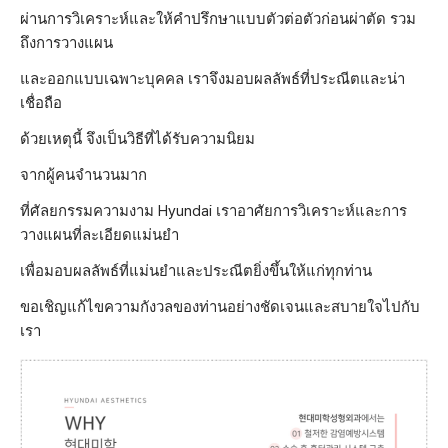
ผ่านการวิเคราะห์และให้คำปรึกษาแบบตัวต่อตัวก่อนผ่าตัด รวม
ถึงการวางแผน
และออกแบบเฉพาะบุคคล เราจึงมอบผลลัพธ์ที่ประณีตและน่า
เชื่อถือ
ด้วยเหตุนี้ จึงเป็นวิธีที่ได้รับความนิยม
จากผู้คนจำนวนมาก
ที่ศัลยกรรมความงาม Hyundai เราอาศัยการวิเคราะห์และการ
วางแผนที่ละเอียดแม่นยำ
เพื่อมอบผลลัพธ์ที่แม่นยำและประณีตยิ่งขึ้นให้แก่ทุกท่าน
ขอเชิญแก้ไขความกังวลของท่านอย่างชัดเจนและสบายใจไปกับ
เรา