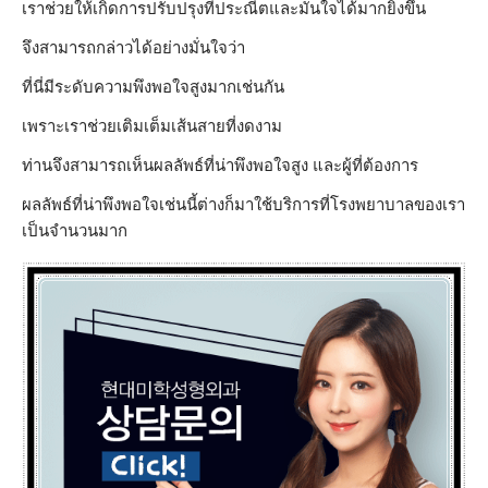
เราช่วยให้เกิดการปรับปรุงที่ประณีตและมั่นใจได้มากยิ่งขึ้น
จึงสามารถกล่าวได้อย่างมั่นใจว่า
ที่นี่มีระดับความพึงพอใจสูงมากเช่นกัน
เพราะเราช่วยเติมเต็มเส้นสายที่งดงาม
ท่านจึงสามารถเห็นผลลัพธ์ที่น่าพึงพอใจสูง และผู้ที่ต้องการ
ผลลัพธ์ที่น่าพึงพอใจเช่นนี้ต่างก็มาใช้บริการที่โรงพยาบาลของเรา
เป็นจำนวนมาก