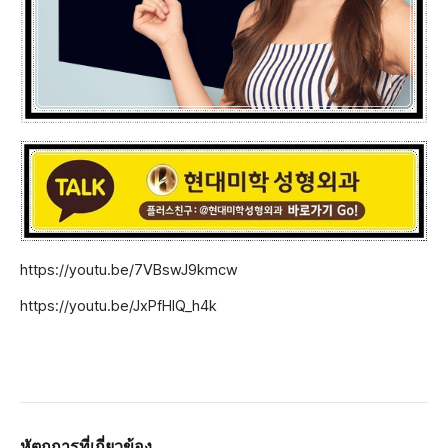
https://youtu.be/7VBswJ9kmcw
https://youtu.be/JxPfHlQ_h4k
หัตถการที่เกี่ยวข้อง