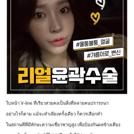
ใบหน้า V-line ที่เรียวสวยคงเป็นสิ่งที่หลายคนปรารถนา
อย่างไรก็ตาม แม้จะทำเพียงครั้งเดียว ก็ควรเลือกทำ
ในสถานที่ที่มีทักษะความเชี่ยวชาญสูง เพื่อป้องกันผลข้างเคียง