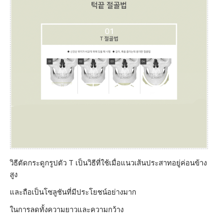
วิธีตัดกระดูกรูปตัว T เป็นวิธีที่ใช้เมื่อแนวเส้นประสาทอยู่ค่อนข้าง
สูง
และถือเป็นโซลูชันที่มีประโยชน์อย่างมาก
ในการลดทั้งความยาวและความกว้าง