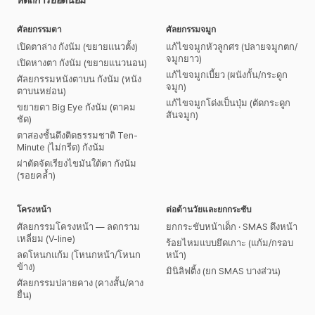
หัตถการยอดนิยม
ศัลยกรรมตา
ศัลยกรรมจมูก
เปิดตาล่าง กังนัม (ขยายแนวตั้ง)
แก้ไขจมูกหัวลูกศร (ปลายจมูกตก/
จมูกยาว)
เปิดหางตา กังนัม (ขยายแนวนอน)
แก้ไขจมูกเบี้ยว (ผนังกั้น/กระดูก
ศัลยกรรมหนังตาบน กังนัม (หนัง
จมูก)
ตาบนหย่อน)
แก้ไขจมูกโด่งเป็นปุ่ม (ตัดกระดูก
ขยายตา Big Eye กังนัม (ตาคม
สันจมูก)
ชัด)
ตาสองชั้นดึงติดธรรมชาติ Ten-
Minute (ไม่กรีด) กังนัม
ผ่าตัดจัดเรียงไขมันใต้ตา กังนัม
(รอยคล้ำ)
โครงหน้า
ต่อต้านวัยและยกกระชับ
ศัลยกรรมโครงหน้า — ลดกราม
ยกกระชับหน้าเด็ก · SMAS ดึงหน้า
เหลี่ยม (V-line)
ร้อยไหมแบบยึดเกาะ (แก้ม/กรอบ
ลดโหนกแก้ม (โหนกหน้า/โหนก
หน้า)
ข้าง)
มินิลิฟติ้ง (ยก SMAS บางส่วน)
ศัลยกรรมปลายคาง (คางสั้น/คาง
ยื่น)