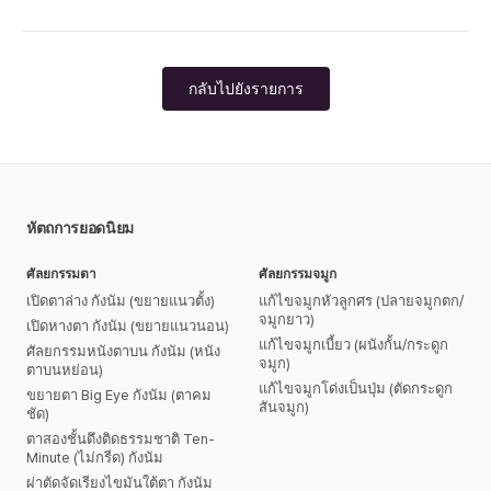
กลับไปยังรายการ
หัตถการยอดนิยม
ศัลยกรรมตา
ศัลยกรรมจมูก
เปิดตาล่าง กังนัม (ขยายแนวตั้ง)
แก้ไขจมูกหัวลูกศร (ปลายจมูกตก/
จมูกยาว)
เปิดหางตา กังนัม (ขยายแนวนอน)
แก้ไขจมูกเบี้ยว (ผนังกั้น/กระดูก
ศัลยกรรมหนังตาบน กังนัม (หนัง
จมูก)
ตาบนหย่อน)
แก้ไขจมูกโด่งเป็นปุ่ม (ตัดกระดูก
ขยายตา Big Eye กังนัม (ตาคม
สันจมูก)
ชัด)
ตาสองชั้นดึงติดธรรมชาติ Ten-
Minute (ไม่กรีด) กังนัม
ผ่าตัดจัดเรียงไขมันใต้ตา กังนัม