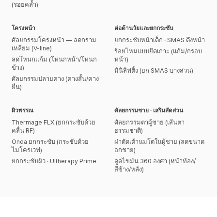
(รอยคล้ำ)
โครงหน้า
ต่อต้านวัยและยกกระชับ
ศัลยกรรมโครงหน้า — ลดกราม
ยกกระชับหน้าเด็ก · SMAS ดึงหน้า
เหลี่ยม (V-line)
ร้อยไหมแบบยึดเกาะ (แก้ม/กรอบ
ลดโหนกแก้ม (โหนกหน้า/โหนก
หน้า)
ข้าง)
มินิลิฟติ้ง (ยก SMAS บางส่วน)
ศัลยกรรมปลายคาง (คางสั้น/คาง
ยื่น)
ผิวพรรณ
ศัลยกรรมชาย · เสริมสัดส่วน
Thermage FLX (ยกกระชับด้วย
ศัลยกรรมตาผู้ชาย (เส้นตา
คลื่น RF)
ธรรมชาติ)
Onda ยกกระชับ (กระชับด้วย
ผ่าตัดเต้านมโตในผู้ชาย (ลดขนาด
ไมโครเวฟ)
อกชาย)
ยกกระชับผิว · Ultherapy Prime
ดูดไขมัน 360 องศา (หน้าท้อง/
สีข้าง/หลัง)