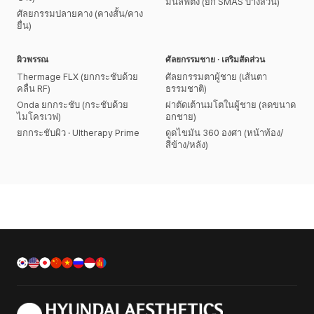
มินิลิฟติ้ง (ยก SMAS บางส่วน)
ศัลยกรรมปลายคาง (คางสั้น/คาง
ยื่น)
ผิวพรรณ
ศัลยกรรมชาย · เสริมสัดส่วน
Thermage FLX (ยกกระชับด้วย
ศัลยกรรมตาผู้ชาย (เส้นตา
คลื่น RF)
ธรรมชาติ)
Onda ยกกระชับ (กระชับด้วย
ผ่าตัดเต้านมโตในผู้ชาย (ลดขนาด
ไมโครเวฟ)
อกชาย)
ยกกระชับผิว · Ultherapy Prime
ดูดไขมัน 360 องศา (หน้าท้อง/
สีข้าง/หลัง)