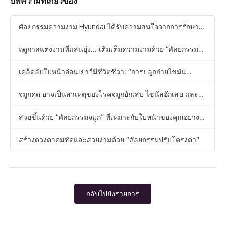
บทความที่เกี่ยวข้อง
ศัลยกรรมความงาม Hyundai ได้รับความสนใจจากการรักษา
ด้วยแนวคิด “ศัลยกรรมความงามเชิงสุนทรียศาสตร์”
ฤดูกาลแต่งงานที่แสนยุ่ง... เติมเต็มความงามด้วย “ศัลยกรรม
แบบพีทิต”!
เคล็ดลับใบหน้าอ่อนเยาว์มีชีวิตชีวา: “การปลูกถ่ายไขมัน
ตนเอง”
จมูกคด อาจเป็นสาเหตุของโรคจมูกอักเสบ ไซนัสอักเสบ และ
สมาธิลดลง!
สวยขึ้นด้วย “ศัลยกรรมจมูก” ที่เหมาะกับใบหน้าของคุณอย่าง
พอดี
สร้างดวงตาคมชัดและสวยงามด้วย “ศัลยกรรมปรับโครงตา”
กลับไปยังรายการ