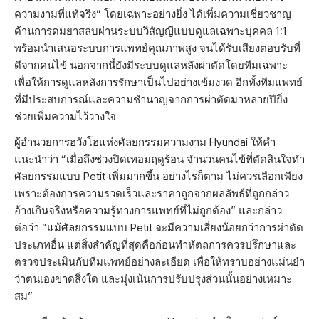
ความงามที่แท้จริง” โดยเฉพาะอย่างยิ่ง ได้เพิ่มความเชี่ยวชาญ
ด้านการดมยาสลบผ่านระบบวิสัญญีแบบดูแลเฉพาะบุคคล 1:1
พร้อมนำเสนอระบบการแพทย์คุณภาพสูง จนได้รับเสียงตอบรับที่
ดีจากคนไข้ นอกจากนี้ยังมีระบบดูแลหลังผ่าตัดโดยทีมเฉพาะ
เพื่อให้การดูแลหลังการรักษาเป็นไปอย่างเข้มงวด อีกทั้งทีมแพทย์
ที่มีประสบการณ์และความชำนาญจากการผ่าตัดมาหลายปียิ่ง
ช่วยเพิ่มความไว้วางใจ
ผู้อำนวยการฮวังโฮแห่งศัลยกรรมความงาม Hyundai ให้คำ
แนะนำว่า “เมื่อถึงช่วงปิดเทอมฤดูร้อน จำนวนคนไข้ที่ตัดสินใจทำ
ศัลยกรรมแบบ Petit เพิ่มมากขึ้น อย่างไรก็ตาม ไม่ควรเลือกเพียง
เพราะต้องการความรวดเร็วและราคาถูกจากผลลัพธ์ที่ถูกกล่าว
อ้างเกินจริงหรือความรู้ทางการแพทย์ที่ไม่ถูกต้อง” และกล่าว
ต่อว่า “แม้ศัลยกรรมแบบ Petit จะมีความเสี่ยงน้อยกว่าการผ่าตัด
ประเภทอื่น แต่สิ่งสำคัญที่สุดคือก่อนทำหัตถการควรปรึกษาและ
ตรวจประเมินกับทีมแพทย์อย่างละเอียด เพื่อให้ทราบอย่างแม่นยำ
ว่าตนเองขาดสิ่งใด และมุ่งเน้นการปรับปรุงส่วนนั้นอย่างเหมาะ
สม”