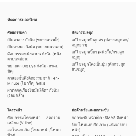
หัตถการยอดนิยม
ศัลยกรรมตา
ศัลยกรรมจมูก
เปิดตาล่าง กังนัม (ขยายแนวตั้ง)
แก้ไขจมูกหัวลูกศร (ปลายจมูกตก/
จมูกยาว)
เปิดหางตา กังนัม (ขยายแนวนอน)
แก้ไขจมูกเบี้ยว (ผนังกั้น/กระดูก
ศัลยกรรมหนังตาบน กังนัม (หนัง
จมูก)
ตาบนหย่อน)
แก้ไขจมูกโด่งเป็นปุ่ม (ตัดกระดูก
ขยายตา Big Eye กังนัม (ตาคม
สันจมูก)
ชัด)
ตาสองชั้นดึงติดธรรมชาติ Ten-
Minute (ไม่กรีด) กังนัม
ผ่าตัดจัดเรียงไขมันใต้ตา กังนัม
(รอยคล้ำ)
โครงหน้า
ต่อต้านวัยและยกกระชับ
ศัลยกรรมโครงหน้า — ลดกราม
ยกกระชับหน้าเด็ก · SMAS ดึงหน้า
เหลี่ยม (V-line)
ร้อยไหมแบบยึดเกาะ (แก้ม/กรอบ
ลดโหนกแก้ม (โหนกหน้า/โหนก
หน้า)
ข้าง)