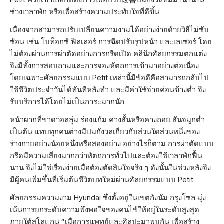
Petit พวกเขาเลือกหัตถการเพื่อปรับ改善ปมกังวลที่มีมานานใน
ช่วงเวลาพัก หรือเพื่อสร้างความประทับใจที่ดีขึ้น
เนื่องจากสามารถปรับเปลี่ยนความงามได้อย่างง่ายด้วยวิธีไม่ซับ
ซ้อน เช่น โบท็อกซ์ ฟิลเลอร์ การฉีดปรับรูปหน้า และเลเซอร์ โดย
ไม่ต้องผ่านการผ่าตัดอย่างการกรีดเปิด คลินิกศัลยกรรมตกแต่ง
จึงมีทั้งการสอบถามและการจองหัตถการเข้ามาอย่างต่อเนื่อง
โดยเฉพาะศัลยกรรมแบบ Petit เหล่านี้มีข้อดีคือสามารถกลับไป
ใช้ชีวิตประจำวันได้ทันทีหลังทำ และมีค่าใช้จ่ายค่อนข้างต่ำ จึง
รับบริการได้โดยไม่เป็นภาระมากนัก
หน้าผากที่ขาดวอลลุ่ม ร่องแก้ม คางสั้นหรือคางถอย สันจมูกต่ำ
เป็นต้น แทบทุกคนต่างมีปมกังวลเกี่ยวกับส่วนใดส่วนหนึ่งของ
ร่างกายอย่างน้อยหนึ่งหรือสองอย่าง อย่างไรก็ตาม การผ่าตัดแบบ
กรีดมีความเสี่ยงมากกว่าหัตถการทั่วไปและต้องใช้เวลาพักฟื้น
นาน จึงไม่ใช่เรื่องง่ายเมื่อต้องตัดสินใจจริง ๆ ดังนั้นในช่วงหลังจึง
มีผู้คนเพิ่มขึ้นที่เริ่มต้นชีวิตบทใหม่ผ่านศัลยกรรมแบบ Petit
ศัลยกรรมความงาม Hyundai ซึ่งตั้งอยู่ในเขตกังนัม กรุงโซล มุ่ง
เน้นการยกระดับความพึงพอใจของคนไข้ให้อยู่ในระดับสูงสุด
ภายใต้สโลแกน “เมื่อการแพทย์และศิลปะมาพบกัน เพื่อสร้าง