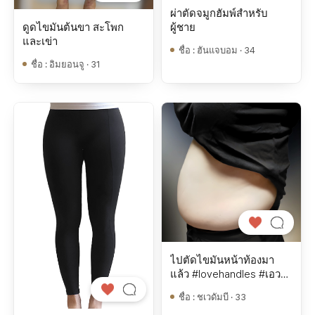
ผ่าตัดจมูกฮัมพ์สำหรับ
ผู้ชาย
ดูดไขมันต้นขา สะโพก
และเข่า
ชื่อ
:
ฮันแจบอม · 34
ชื่อ
:
อิมยอนจู · 31
ไปตัดไขมันหน้าท้องมา
แล้ว #lovehandles #เอว
ข้าง #เอวหลัง #หน้าท้อง
ชื่อ
:
ชเวดัมบี · 33