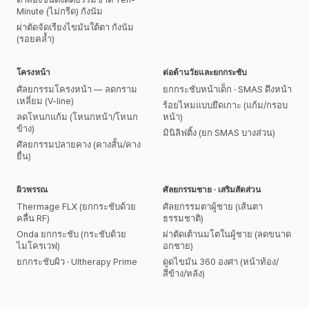
Minute (ไม่กรีด) กังนัม
ผ่าตัดจัดเรียงไขมันใต้ตา กังนัม
(รอยคล้ำ)
โครงหน้า
ต่อต้านวัยและยกกระชับ
ศัลยกรรมโครงหน้า — ลดกราม
ยกกระชับหน้าเด็ก · SMAS ดึงหน้า
เหลี่ยม (V-line)
ร้อยไหมแบบยึดเกาะ (แก้ม/กรอบ
ลดโหนกแก้ม (โหนกหน้า/โหนก
หน้า)
ข้าง)
มินิลิฟติ้ง (ยก SMAS บางส่วน)
ศัลยกรรมปลายคาง (คางสั้น/คาง
ยื่น)
ผิวพรรณ
ศัลยกรรมชาย · เสริมสัดส่วน
Thermage FLX (ยกกระชับด้วย
ศัลยกรรมตาผู้ชาย (เส้นตา
คลื่น RF)
ธรรมชาติ)
Onda ยกกระชับ (กระชับด้วย
ผ่าตัดเต้านมโตในผู้ชาย (ลดขนาด
ไมโครเวฟ)
อกชาย)
ยกกระชับผิว · Ultherapy Prime
ดูดไขมัน 360 องศา (หน้าท้อง/
สีข้าง/หลัง)