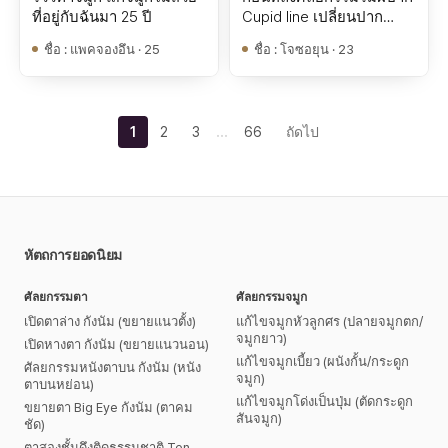
ที่อยู่กับฉันมา 25 ปี
Cupid line เปลี่ยนปาก
เรียบๆ!
ชื่อ
:
แพคจองอึน · 25
ชื่อ
:
โจซอยุน · 23
…
1
2
3
66
ถัดไป
หัตถการยอดนิยม
ศัลยกรรมตา
ศัลยกรรมจมูก
เปิดตาล่าง กังนัม (ขยายแนวตั้ง)
แก้ไขจมูกหัวลูกศร (ปลายจมูกตก/
จมูกยาว)
เปิดหางตา กังนัม (ขยายแนวนอน)
แก้ไขจมูกเบี้ยว (ผนังกั้น/กระดูก
ศัลยกรรมหนังตาบน กังนัม (หนัง
จมูก)
ตาบนหย่อน)
แก้ไขจมูกโด่งเป็นปุ่ม (ตัดกระดูก
ขยายตา Big Eye กังนัม (ตาคม
สันจมูก)
ชัด)
ตาสองชั้นดึงติดธรรมชาติ Ten-