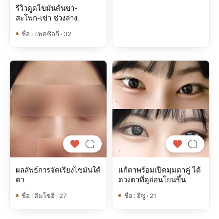
รีวิวดูดไขมันต้นขา-
สะโพก-เข่า ช่วงล่าง!
ชื่อ
:
แพคซึลกี · 32
ผลลัพธ์การจัดเรียงไขมันใต้
แก้ตาพร้อมเปิดมุมตาคู่ ได้
ตา
ดวงตาที่ดูอ่อนโยนขึ้น
ชื่อ
:
คิมโซฮี · 27
ชื่อ
:
ฮีซู · 21