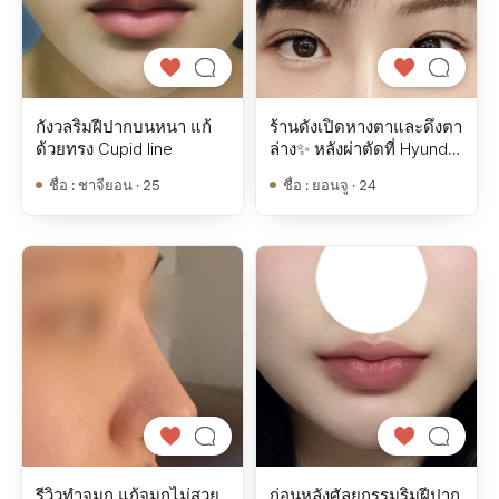
กังวลริมฝีปากบนหนา แก้
ร้านดังเปิดหางตาและดึงตา
ด้วยทรง Cupid line
ล่าง✨ หลังผ่าตัดที่ Hyundai
Thailand ครบ 1 เดือน
ชื่อ
:
ชาจียอน · 25
ชื่อ
:
ยอนจู · 24
รีวิวทำจมูก แก้จมูกไม่สวย
ก่อนหลังศัลยกรรมริมฝีปาก